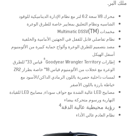
ملك البر.
محرك V8 سعة 6.2 لتر مع نظام الإدارة الديناميكية للوقود
الشاسيه ونظام التعليق بمعايير خاصة للطرق الوعرة
(TM)
مخمدات Multimatic DSSV
نظام تفاضلي قابل للقفل في الجهتين الأمامية والخلفية
مصد بتصميم للطرق الوعرة وألواح حماية كبيرة من الألومنيوم
أسفل الهيكل
®
إطارات Goodyear Wrangler Territory
قياس 33" للطرق
الوعرة مع عجلات من الألومنيوم قياس 18" خاصة بطراز ZR2
لمسات داخلية حصرية باللون الرمادي الداكن/الأسود مع
خياطة بارزة باللون الأصفر
مصابيح LED عالية الشدة مع حواف سوداء, مصابيح LED للقيادة
النهارية ورسوم متحركة بيضاء
4
رؤية محيطية عالية الدقة
نظام العادم عالي الأداء